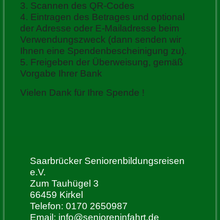
3. Scannen des QR-Codes
4. Eintragen des Betrages und optional
der Adresse oder E-Mailadresse beim
Verwendungszweck (dann senden wir
Ihnen eine Spendenbescheinigung zu).
5. Freigeben der Überweisung, gemäß
Vorgabe Ihrer Bank
Vielen Dank für Ihre Spende !
Saarbrücker Seniorenbildungsreisen
e.V.
Zum Tauhügel 3
66459 Kirkel
Telefon: 0170 2650987
Email:
info@senioreninfahrt.de