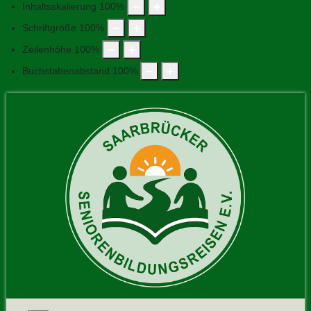
Inhaltsskalierung
100
%
Schriftgröße
100
%
Zeilenhöhe
100
%
Buchstabenabstand
100
%