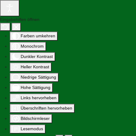
Eingabehilfen öffnen
Farben umkehren
Monochrom
Dunkler Kontrast
Heller Kontrast
Niedrige Sättigung
Hohe Sättigung
Links hervorheben
Überschriften hervorheben
Bildschirmleser
Lesemodus